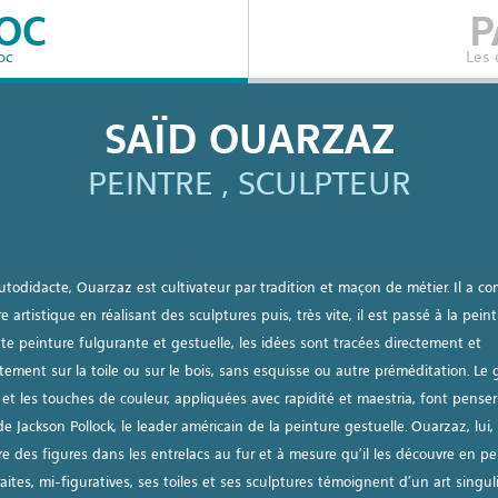
OC
P
oc
Les
SAÏD OUARZAZ
PEINTRE , SCULPTEUR
autodidacte, Ouarzaz est cultivateur par tradition et maçon de métier. Il a 
re artistique en réalisant des sculptures puis, très vite, il est passé à la peint
te peinture fulgurante et gestuelle, les idées sont tracées directement et
ement sur la toile ou sur le bois, sans esquisse ou autre préméditation. Le 
 et les touches de couleur, appliquées avec rapidité et maestria, font pense
e Jackson Pollock, le leader américain de la peinture gestuelle. Ouarzaz, lui, 
re des figures dans les entrelacs au fur et à mesure qu’il les découvre en pe
aites, mi-figuratives, ses toiles et ses sculptures témoignent d’un art singuli