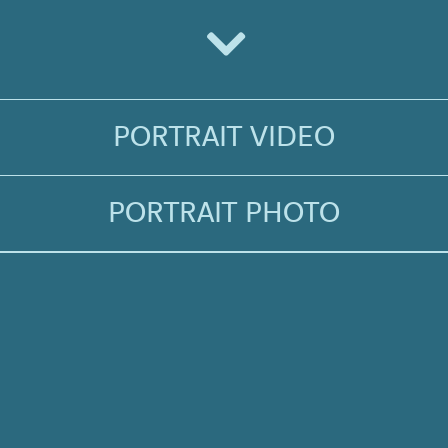
t hors du temps. Ses meubles, pleins d’inventions, sont chargés d’un hum
x et burlesque.
PORTRAIT VIDEO
PORTRAIT PHOTO