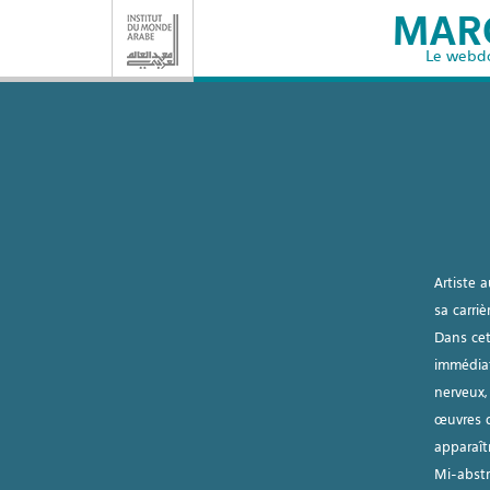
MAR
Le webd
Artiste 
sa carriè
Dans cet
immédiat
nerveux,
œuvres d
apparaît
Mi-abstr